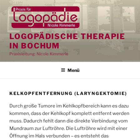
Zum
Inhalt
springen
LOGOPÄDISCHE THERAPIE
IN BOCHUM
Praxisleitung: Nicole Kimmerle
Menü
KELKOPFENTFERNUNG (LARYNGEKTOMIE)
Durch große Tumore im Kehlkopfbereich kann es dazu
kommen, dass der Kehlkopf komplett entfernt werden
muss. Dadurch fehlt dann die direkte Verbindung vom
Mundraum zur Luftröhre. Die Luftröhre wird mit einer
Öffnung im Hals verbunden – es entsteht das